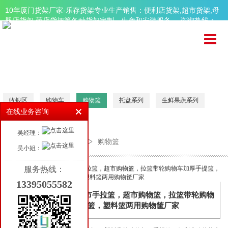
10年厦门货架厂家-乐存货架专业生产销售：便利店货架,超市货架,母
婴店货架,药店货架等各种货架定制、生产和安装服务。 咨询热线：
13395055582
首页
关于乐存
精品超市货架
便利店货架
收银区
购物车
购物篮
托盘系列
生鲜果蔬系列
在线业务咨询
母婴店货架
吴经理：
药店货架
首页
周边设备
购物篮
吴小姐：
周边设备
服务热线：
13395055582
品牌案例
超市购物小拉篮 ，超市手拉篮，超市购物篮，拉篮带轮购物
车加厚手提篮，塑料篮两用购物筐厂家
新闻资讯