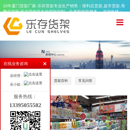
10年厦门货架厂家-乐存货架专业生产销售：便利店货架,超市货架,母
婴店货架,药店货架等各种货架定制、生产和安装服务。 咨询热线：
13395055582
首页
关于乐存
精品超市货架
便利店货架
在线业务咨询
母婴店货架
吴经理：
药店货架
公司新闻
行业新闻
货架百科
常见问答
吴小姐：
周边设备
服务热线：
13395055582
品牌案例
新闻资讯