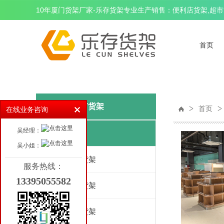
10年厦门货架厂家-乐存货架专业生产销售：便利店货架,超市货
首页
精品超市货架
首页
在线业务咨询
吴经理：
货架区
吴小姐：
生鲜区货架
服务热线：
13395055582
散装区货架
干货区货架