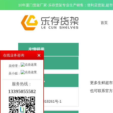
10年厦门货架厂家-乐存货架专业生产销售：便利店货架,超市货
首页
友情链接
在线业务咨询
友情链接
吴经理：
吴小姐：
相关资讯
更多生鲜超市货架
服务热线：
13395055582
也可联系官方客
阁楼货架
闽ICP备19018261号-1