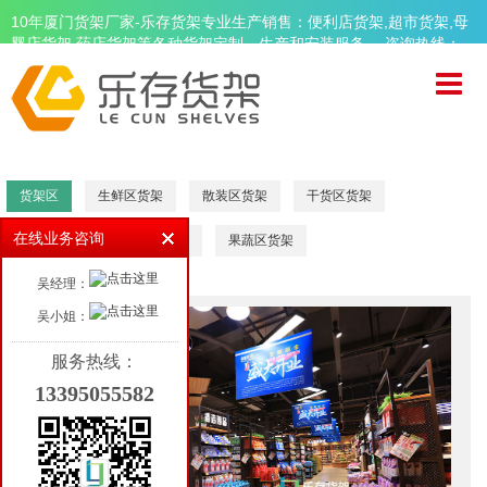
10年厦门货架厂家-乐存货架专业生产销售：便利店货架,超市货架,母
婴店货架,药店货架等各种货架定制、生产和安装服务。 咨询热线：
13395055582
首页
关于乐存
精品超市货架
货架区
生鲜区货架
散装区货架
干货区货架
便利店货架
在线业务咨询
促销区货架
面包区货架
果蔬区货架
母婴店货架
吴经理：
药店货架
吴小姐：
周边设备
服务热线：
13395055582
品牌案例
新闻资讯