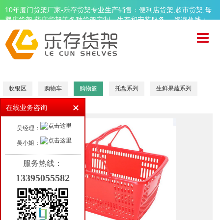
10年厦门货架厂家-乐存货架专业生产销售：便利店货架,超市货架,母
婴店货架,药店货架等各种货架定制、生产和安装服务。 咨询热线：
13395055582
首页
关于乐存
精品超市货架
收银区
购物车
购物篮
托盘系列
生鲜果蔬系列
便利店货架
在线业务咨询
母婴店货架
吴经理：
药店货架
吴小姐：
周边设备
服务热线：
13395055582
品牌案例
新闻资讯